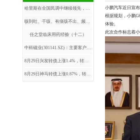
小鹏汽车近日宣布，
哈里斯在全国民调中继续领先，美国经济短期内仍有韧性---W33海外宏观脱水
根据规划，小鹏G
咳到吐、干咳、有痰咳不出、频繁性喉痒…6个食疗止咳妙方，用过都说好！
体验。
此次合作标志着小
任之堂临床用药经验（十二）
中科磁业(301141.SZ)：主要客户为业内领先的电声器件制造商及永磁电机生产企业
8月29日兴发转债上涨1.4%，转股溢价率69.95%
8月29日神马转债上涨0.87%，转股溢价率35.52%