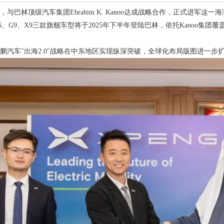
与巴林顶级汽车集团Ebrahim K. Kanoo达成战略合作，正式进军这
6、G9、X9三款旗舰车型将于2025年下半年登陆巴林，依托Kanoo集
鹏汽车"出海2.0"战略在中东地区实现纵深突破，全球化布局版图进一步